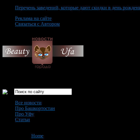
Перечень заведений, которые дают скидки в день рожден
Реклама на сайте
Связаться с Автором
Thursday August 6th, 2026
Только самые интересные новости города Уфа
Все новости
Про Башкортостан
Про Уфу
Статьи
Loading...
You are here:
Home
>
'блокноты а4'