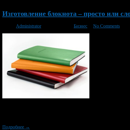
Новый
Изготовление блокнота – просто или сл
Автор
Administrator
/ 07.12.2015 /
Бизнес
/
No Comments
Блокнот, который является блоком отрывных листков, соедин
принадлежностей. Но хотя там продаются красивые изделия, п
нестандартным форматом? Тогда лучше заказать изготовление 
Подробнее →