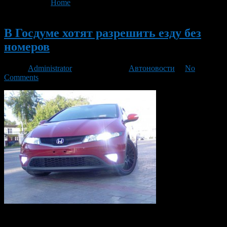
You are here:
Home
>
'без номеров'
Новый
В Госдуме хотят разрешить езду без
номеров
Автор
Administrator
/ 22.07.2013 /
Автоновости
/
No
Comments
В Госдуме хотят отменить запрет на вождение транспортных