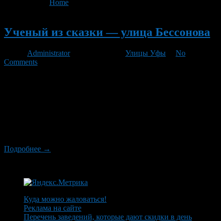
You are here:
Home
>
'батыры'
Новый
Ученый из сказки — улица Бессонова
Автор
Administrator
/ 10.08.2012 /
Улицы Уфы
/
No
Comments
В Советском районе города Уфа, на пересечении с
Проспектом Октября есть улица Бессонова, названная так в
честь ученого-этнографа, собирателя башкирского фольклора
и сказок Александра Григорьевича Бессонова. Он был тесно
связан с Башкирией, любил ее культуру и многое сделал для
развития башкирского языка. Бессонов родился в Вятке в 1848
году, уже со времени учебы в школе […]
Подробнее →
Куда можно жаловаться!
Реклама на сайте
Перечень заведений, которые дают скидки в день