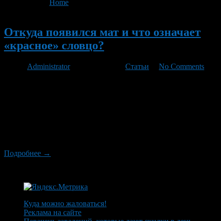
You are here:
Home
>
'баруха'
Новый
Откуда появился мат и что означает
«красное» словцо?
Автор
Administrator
/ 29.01.2012 /
Статьи
/
No Comments
И какой же русский не выражается «красным» словцом? И это
правда! Более того, многие матерные слова переведены на
иностранные языки, но интересно то, что полноценных
аналогов русскому мату в иностранных языках нет и вряд-ли
когда-либо появятся. Не случайно и то, что ни один великий
русский писатель и поэт не обошел это явление стороной! Как
и […]
Подробнее →
Куда можно жаловаться!
Реклама на сайте