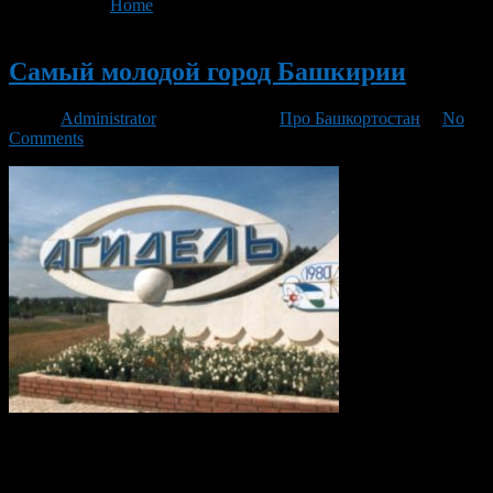
You are here:
Home
>
'атомной электростанции'
Новый
Самый молодой город Башкирии
Автор
Administrator
/ 22.08.2016 /
Про Башкортостан
/
No
Comments
Удивительно, если учесть, что в последние годы открытие и
строительство новых городов практически прекратилось.
Расположен он с правой стороны реки Белой. Название