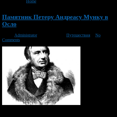
You are here:
Home
>
'антон мартин швайгаард'
Новый
Памятник Петеру Андреасу Мунку в
Осло
Автор
Administrator
/ 18.01.2016 /
Путешествия
/
No
Comments
Памятник Петеру Андреасу Мунку был установлен на