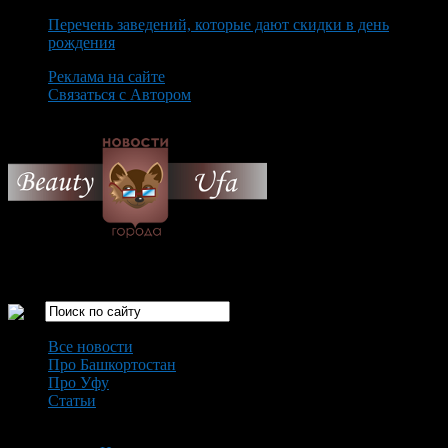
Перечень заведений, которые дают скидки в день
рождения
Реклама на сайте
Связаться с Автором
Saturday August 8th, 2026
Только самые интересные новости города Уфа
Все новости
Про Башкортостан
Про Уфу
Статьи
Loading...