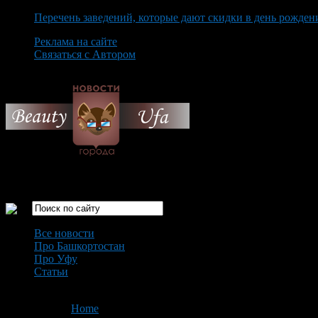
Перечень заведений, которые дают скидки в день рожден
Реклама на сайте
Связаться с Автором
Thursday August 6th, 2026
Только самые интересные новости города Уфа
Все новости
Про Башкортостан
Про Уфу
Статьи
Loading...
You are here:
Home
>
'административные материалы'