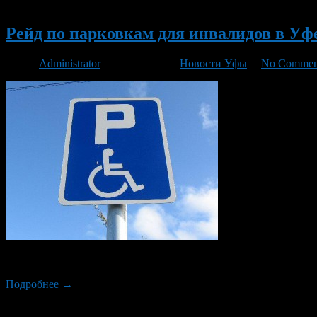
Новый
Рейд по парковкам для инвалидов в Уф
Автор
Administrator
/ 01.12.2014 /
Новости Уфы
/
No Commen
В прошел очередной рейд по выявлению нарушений правил пар
Подробнее →