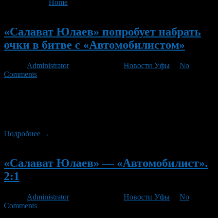
You are here:
Home
>
'Автомобилист'
Новый
«Салават Юлаев» попробует набрать
очки в битве с «Автомобилистом»
Автор
Administrator
/ 21.01.2013 /
Новости Уфы
/
No
Comments
В понедельник, 21 января, уфимский «Салават Юлаев»
завершает свое «уральское турне-2013» в рамках чемпионата
Континентальной хоккейной лиги. В Екатеринбурге уфимцы
встретятся с аутсайдером первенства «Автомобилистом».
Подробнее →
Новый
«Салават Юлаев» — «Автомобилист».
2:1
Автор
Administrator
/ 24.09.2012 /
Новости Уфы
/
No
Comments