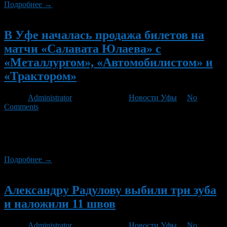
Подробнее →
Новый
В Уфе началась продажа билетов на
матчи «Салавата Юлаева» с
«Металлургом», «Автомобилистом» и
«Трактором»
Автор
Administrator
/ 17.09.2012 /
Новости Уфы
/
No
Comments
С 10 утра сегодняшнего дня (17.09.2012) в Уфе началась
продажа билетов на очередные домашние матчи хоккейного
клуба «Салават Юлаев».
Подробнее →
Новый
Александру Радулову выбили три зуба
и наложили 11 швов
Автор
Administrator
/ 06.02.2012 /
Новости Уфы
/
No