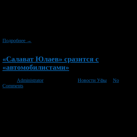
Сегодня, 22 сентября 2012 года, на своем льду «Салават
Юлаев» одержал победу над екатерининбургским
«Автомобилистом». Шайбы на счету Андрея Кутейкина и
Виталия Прошкина. Первыми голевой момент в игре создали
соперники, «юлаевцы» заработали несколько обидных
удалений, один раз оставшись даже втроем.
Подробнее →
Новый
«Салават Юлаев» сразится с
«автомобилистами»
Автор
Administrator
/ 22.09.2012 /
Новости Уфы
/
No
Comments
В субботу, 22 сентября, уфимский «Салават Юлаев» проведет
очередной домашний матч в чемпионате Континентальной
хоккейной лиги. Соперником будет екатеринбургский
«Автомобилист». Гости одержали две победы в чемпионате, в
том числе над «Металлургом» (Магнитогорск) – 3:1, и
недавно над «Югрой» (Ханты-Мансийск) – 4:3, и в упорной
борьбе уступили по буллитам московскому «Динамо» — 3:4.