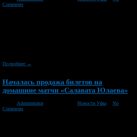
Comments
Вчера «Салават Юлаев» потерпел поражение, которое стало
сенсацией, пожалуй, всего текущего года. Уфимцы со счетом
6:2 проиграли екатеринбургскому «Автомобилисту» —
команде, отстававшей на 45 очков в турнирной таблице.
Форвард «юлаевцев» Александр Радулов в матче получил
травму – впрочем, эпизод не привлек к себе особого
внимания. Однако, по словам Леры Кудрявцевой, уфимскому
хоккеисту выбили три зуба […]
Подробнее →
Новый
Началась продажа билетов на
домашние матчи «Салавата Юлаева»
Автор
Administrator
/ 31.10.2011 /
Новости Уфы
/
No
Comments
Сегодня, 31 октября, в кассах «Уфа-арены» началась продажа
билетов на домашние матчи «Салавата Юлаева» с командами
«Автомобилист», «Трактор» и «Барыс», которые состоятся
соответственно 2, 4 и 6 ноября, сообщает пресс-служба ХК