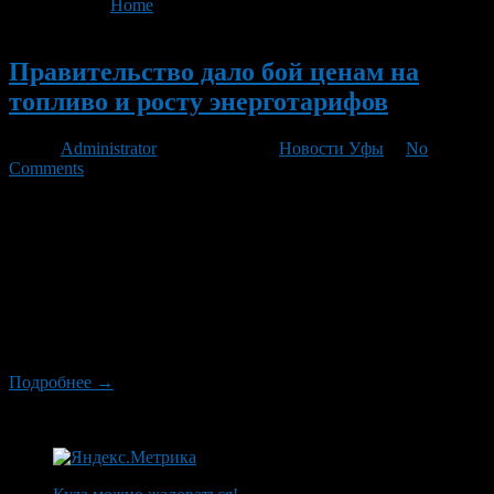
You are here:
Home
>
'авиакеросин'
Новый
Правительство дало бой ценам на
топливо и росту энерготарифов
Автор
Administrator
/ 17.02.2011 /
Новости Уфы
/
No
Comments
Власти страны также обеспокоены тем, что в ряде регионов
рост тарифов на электроэнергию вдвое, а то и втрое
превышает установленный 15-процентный норматив. Путин
призвал руководителей на местах не увлекаться
форсированной реализацией инвестпрограмм — ввод в строй
новых объектов не должен бить по карману потребителей.
Дешевле, еще дешевле На состоявшемся в четверг заседании
президиума правительства была, […]
Подробнее →