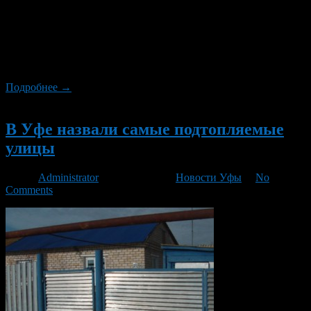
В этом 2013 году в Башкирии выпало большое количество
снега. Во время потепления снежные массы начинают таять, и
вода стекает в низины, затопляя жилые дома и участки. В
Орджоникидзевском районе особенно уязвимым к
затоплению является в частный жилой сектор по улицам
Причальная, Сутолока поселка Старая Александровка.
Подробнее →
Новый
В Уфе назвали самые подтопляемые
улицы
Автор
Administrator
/ 11.03.2013 /
Новости Уфы
/
No
Comments