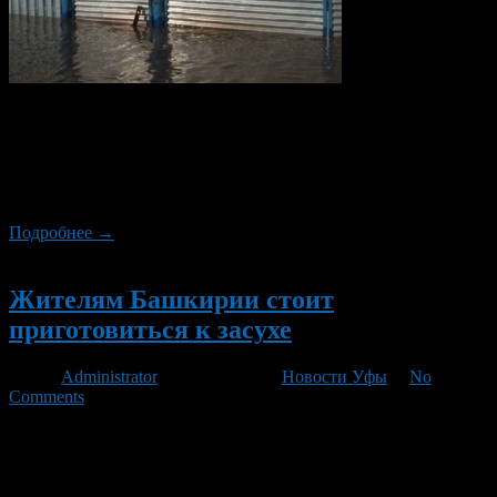
В Уфе назвали улицы, которые могут попасть в зону
подтопления. Жителям этих территорий советуют
приготовиться к «большой воде» заранее. Данный вопрос
обсудили на заседании в администрации Ленинского района
Уфы, сообщает пресс-служба мэрии.
Подробнее →
Новый
Жителям Башкирии стоит
приготовиться к засухе
Автор
Administrator
/ 14.03.2012 /
Новости Уфы
/
No
Comments
Большого паводка в Башкирии этой весной синоптики не
прогнозируют, на 10 марта запасы воды в снеге более чем на
50% ниже средних многолетних значений, сообщил на
заседании республиканской противопаводковой комиссии