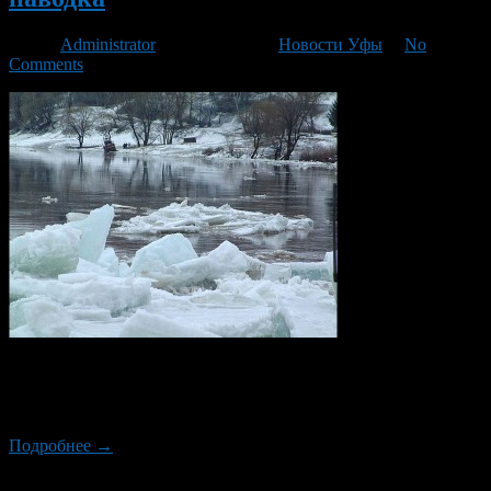
Автор
Administrator
/ 28.03.2013 /
Новости Уфы
/
No
Comments
Для того, что бы автовладельцы не оказались на затопленном
участке дороги управление автомагистрали Самара-Уфа-
Челябинск выпустила карту паводка.
Подробнее →
Новый