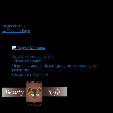
руководитель Башгидромета Юрий Ферапонтов. При этом
толщина льда на водоемах и глубина промерзания почвы
выше нормы, порой до 100 см. Начав таять «сверху», реки
могут […]
Подробнее →
← Previous Page
Куда можно жаловаться!
Реклама на сайте
Перечень заведений, которые дают скидки в день
рождения
Связаться с Автором
© 2026 Все об Уфе и не
только.