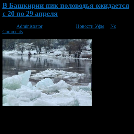
В Башкирии пик половодья ожидается
с 20 по 29 апреля
Автор
Administrator
/ 20.03.2013 /
Новости Уфы
/
No
Comments
Как прогнозирует гидрометеорологический центр в 2013 году
паводок немного превысит средний многолетний уровень.
Пик половодья ожидается на реке Уфа с 20 по 26 апреля, на
Белой – с 18 по 29 апреля.