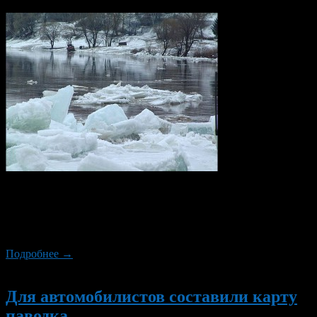
В Башкирии, с 6 по 8 апреля 2013 года, из-за повышения
температуры воздуха до плюс 8-16 градусов прогнозируется
активное снеготаяние и, как следствие, повышение уровня
воды.
Подробнее →
Новый
Для автомобилистов составили карту
паводка