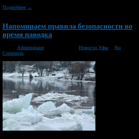
Подробнее →
Новый
Напоминаем правила безопасности во
время паводка
Автор
Administrator
/ 19.03.2013 /
Новости Уфы
/
No
Comments