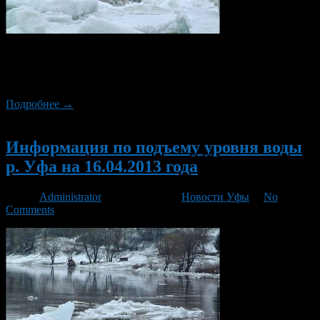
В настоящее время уровень воды в реках выше, чем в
прошлом году, в среднем на два метра, отмечают
специалисты.
Подробнее →
Новый
Информация по подъему уровня воды
р. Уфа на 16.04.2013 года
Автор
Administrator
/ 16.04.2013 /
Новости Уфы
/
No
Comments