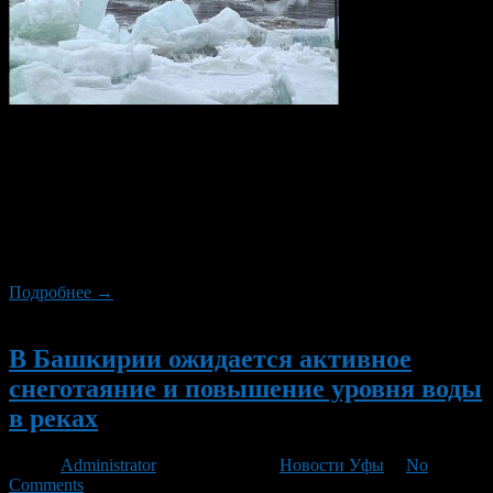
По данным Федеральной службы по гидрометеорологии и
мониторингу окружающей среды ФГБУ «Башкирское
управление по гидрометеорологии и мониторингу
окружающей среды» на 16 апреля 2013 года уровень воды в
реке Уфа (микрорайон Шакша) поднялся за сутки на 2 см и
достиг 385 см. По прогнозам, уровень воды в реке может
достигнуть отметки 710-810 см в апреле-мае месяце […]
Подробнее →
Новый
В Башкирии ожидается активное
снеготаяние и повышение уровня воды
в реках
Автор
Administrator
/ 04.04.2013 /
Новости Уфы
/
No
Comments