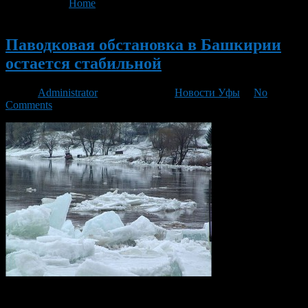
You are here:
Home
>
'паводок'
- Page 3
Новый
Паводковая обстановка в Башкирии
остается стабильной
Автор
Administrator
/ 19.04.2013 /
Новости Уфы
/
No
Comments
Паводковая обстановка в Башкортостане сейчас стабильная,