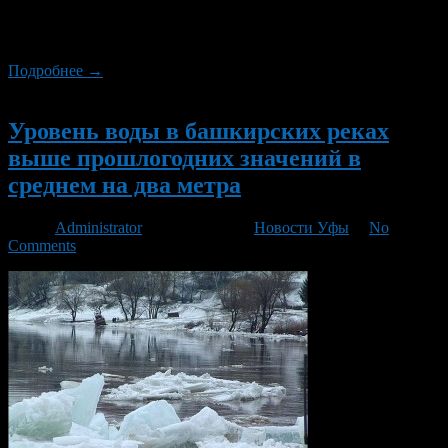
констатируют в Башгидромете. Подтоплений населенных
пунктов на территории республики, по состоянию на 19
апреля, нет.
Подробнее →
Новый
Уровень воды в башкирских реках
выше прошлогодних значений в
среднем на два метра
Автор
Administrator
/ 17.04.2013 /
Новости Уфы
/
No
Comments