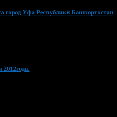
га город Уфа Республики Башкортостан
нистрации Орджоникидзевского района городского округа город
 в поддержку движение «Эко». Начало в 15.00.
 2012года.
зевского района городского округа город Уфа Шумков Игорь
лу на приз имени Ф.Ф.Курганова среди работников