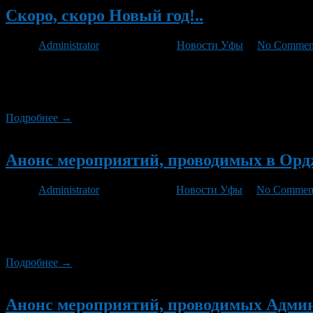
Скоро, скоро Новый год!..
Автор
Administrator
/ 09.12.2011 /
Новости Уфы
/
No Commen
Согласно распоряжению главы Орджоникидзевского района гор
каникул» будут запланированы следующие мероприятия. В дека
В ЦДТ в декабре пройдет акция «Золотая пчелка поздравляет д
Подробнее →
Новый
Анонс мероприятий, проводимых в Орджо
Автор
Administrator
/ 25.11.2011 /
Новости Уфы
/
No Commen
С 30 ноября по 2 декабря в спортивном зале «Ватан» СДЮСШО
рамках Общероссийского проекта «Мини-футбол в школу». Нач
«Есть такой праздник». Начало в […]
Подробнее →
Новый
Анонс мероприятий, проводимых Админис