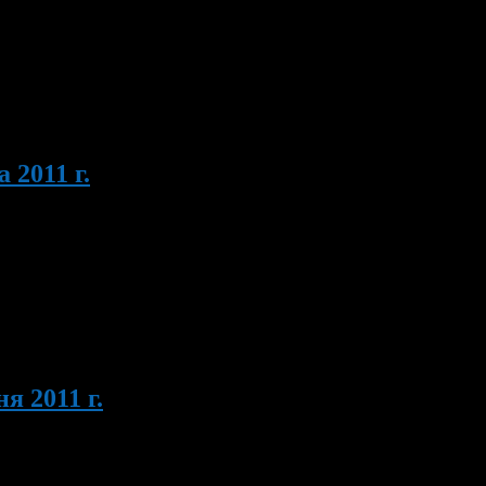
провод» проведет начальник информационно – аналитического
ение подростковых клубов «Диалог» проведет праздники
 2011 г.
«Нефтяник» состоится 5 тур Кубка РБ по легкой атлетике. 23
др Владимирович по телефону 260-52-31. 24 августа с 16.00
я 2011 г.
 Начало в 9.00. С 30 мая по 5 июня в СДЮСШОР №10 сборная