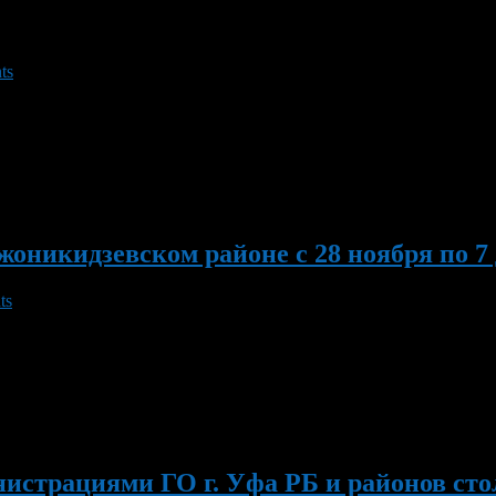
ts
одского округа город Уфа №1338р «О праздновании Нового год
бре будет организовано участие команд района в городском нов
рузей». 22 […]
никидзевском районе с 28 ноября по 7 д
ts
Р №26 и в спортивном зале ГДК состоится Первенство района п
ало в 14.00. 29 ноября в ДК «Дуслык» поселка Старые Турбаслы
трациями ГО г. Уфа РБ и районов столи