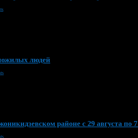
ts
ессионально-педагогическом колледже проводится лекция «Алгорит
 успеха». 8 ноября 2011 г. в 18.00 час. в подростковом клубе 
пожилых людей
ts
 1 октября, в Орджоникидзевском районе проводятся празднич
 территории района. Уже стало доброй традицией проведение в
х организаций Совета ветеранов войны и труда района, […]
никидзевском районе с 29 августа по 7 
ts