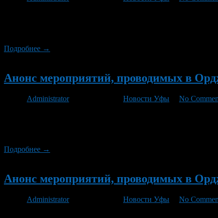
0 августа в Доме культуры «Дуслык» пройдет праздничное меро
отдела Администрации Орджоникидзевского района Айгуль Фан
двора, посвященные «Дню знаний» — «Самый лучший день». 7 
Подробнее →
Новый
Анонс мероприятий, проводимых в Орджо
Автор
Administrator
/ 18.08.2011 /
Новости Уфы
/
No Commen
22 августа в 11.00 в лицее №83 состоится районное августовско
августа с 16.00 до 18.00. «прямой провод» проведет директор
до 18.00 […]
Подробнее →
Новый
Анонс мероприятий, проводимых в Орджо
Автор
Administrator
/ 27.05.2011 /
Новости Уфы
/
No Commen
С 30 мая по 5 июня в СК «Нефтяник» состоится 4-й Всеросси