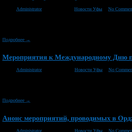
Автор
Administrator
/ 03.11.2011 /
Новости Уфы
/
No Commen
8 ноября 2011г. в 13.30 час. в Уфимском государственном проф
в подростковом клубе «Современник» состоится беседа «Формула
клуба. 8 ноября 2011 […]
Подробнее →
Новый
Мероприятия к Международному Дню 
Автор
Administrator
/ 27.09.2011 /
Новости Уфы
/
No Commen
Ежегодно к Международному Дню пожилых людей, отмечаемому
ветеранов войны и труда, для пожилых людей, проживающих на
руководителей управлений и служб с председателями первичны
Подробнее →
Новый
Анонс мероприятий, проводимых в Орджо
Автор
Administrator
/ 26.08.2011 /
Новости Уфы
/
No Commen