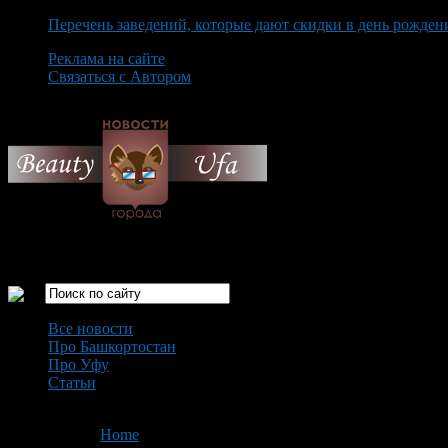
Перечень заведений, которые дают скидки в день рожден
Реклама на сайте
Связаться с Автором
Saturday August 8th, 2026
Только самые интересные новости города Уфа
Все новости
Про Башкортостан
Про Уфу
Статьи
Loading...
You are here:
Home
>
'Дуслык'
- Page 2