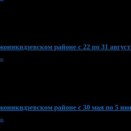
приятие «Ураза байрам». 31 августа с 11.00 по 12.00 «Прямой 
исовна Чишкова по телефону 242-78-78. 1 -2 сентября Объедин
сентября с 16.00 […]
никидзевском районе с 22 по 31 августа
ts
е совещание педагогов. 23-24 августа в 17.00 в спорткомплексе 
 ОАО «УЖХ Орджоникидзевского района г. Уфы» Тетлянов Алексан
никидзевском районе с 30 мая по 5 июн
ts
йский турнир по теннису, посвященный памяти А.Г.Перфильева.