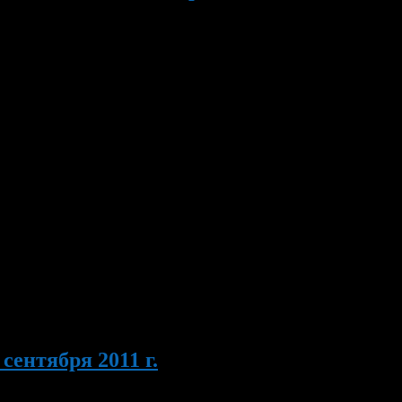
м поиска работы» для студентов. 8 ноября 2011 г. в 17.00 час.
«Легенда» пройдет конкурс «Мистер тайбо» на лучшего боксёра
ные и социально-благотворительные мероприятия для
стречи за «круглым столом» главы Администрации района,
сентября 2011 г.