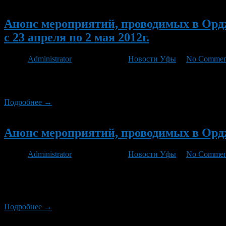
Новый
Анонс мероприятий, проводимых в Орд
с 23 апреля по 2 мая 2012г.
Автор
Administrator
/ 20.04.2012 /
Новости Уфы
/
No Commen
23 апреля с 16.00 до 17.00 «прямой провод» для жителей райо
Уфа РБ Загиров Ильдус Хамитович по телефону 242-36-34. 23 а
Подробнее →
Новый
Анонс мероприятий, проводимых в Ордж
Автор
Administrator
/ 03.02.2012 /
Новости Уфы
/
No Commen
9 февраля с 17.00 до 18.00 «прямой провод» проводит предсе
Львович по телефону 242-37-50. 11 февраля в 11.00 в СОК «Б
здравоохранения.
Подробнее →
Новый