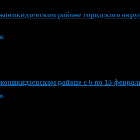
жоникидзевском районе городского окру
ts
на проведет начальник отдела капитального строительства Адми
преля в ДДТ «Новатор» состоится районная экологическая акция
оникидзевском районе с 6 по 15 февраля
ts
датель комитета по здравоохранению Администрации Орджоникид
иатлон» состоятся соревнования по лыжным гонкам и мини-футбо