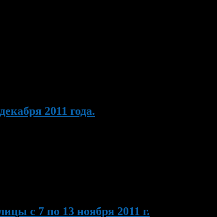
а и организации отдыха школьников в период зимних
огоднем фестивале «Вьюговей – 2012» по всем видам конкурса.
екабря 2011 года.
о мини-футболу среди команд общеобразовательных школ в
 состоится тематический вечер, посвященный Дню матери
цы с 7 по 13 ноября 2011 г.