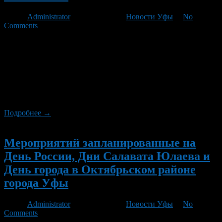
Автор
Administrator
/ 06.06.2012 /
Новости Уфы
/
No
Comments
В г. Уфе в связи с проведением праздничных мероприятий,
посвященных Дню России, Дням Салавата Юлаева, Дню
города Уфы – столицы Республики Башкортостан и
организации пешеходной зоны по ул. Ленина от ул. Пушкина
до ул. Кирова 11 и 12 июня этого года, движение автобусов
городских маршрутов будет организовано по следующим
схемам:
Подробнее →
Новый
Мероприятий запланированные на
День России, Дни Салавата Юлаева и
День города в Октябрьском районе
города Уфы
Автор
Administrator
/ 06.06.2012 /
Новости Уфы
/
No
Comments