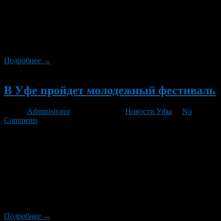
сообщили в пенсионном ведомстве Башкортостана. В городах
Уфа, Агидель, Кумертау, Мелеуз, Нефтекамск, Октябрьский,
Салават, Калтасинском, Краснокамском, Кушнаренковском,
Куюргазинском, Мелеузовском, Уфимском районах 7 июня
пенсионеры получат […]
Подробнее →
Новый
В Уфе пройдет молодежный фестиваль
Автор
Administrator
/ 06.06.2012 /
Новости Уфы
/
No
Comments
9 июня 2012 года в 16.00 часов на площади перед Домом
культуры «Ядкарь» (Лесозаводская, 1а) состоится молодежный
фестиваль «Город счастья», посвященный празднованию Дня
России, Дней Салавата Юлаева и Дня города Уфы. В
программе – выступление уфимских молодежных групп, а
также музыкантов из поселка Русский Юрмаш. Специальный
гость – рок-группа Клима Егорова с кавер-версиями
известных песен […]
Подробнее →