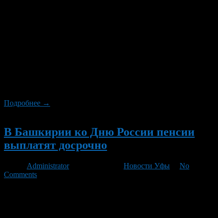
В Октябрьском районе Уфы запланировано проведение ряда
мероприятий, посвященных Дню России, Дням Салавата
Юлаева и Дню города Уфа в 2012 году. В подростковых
клубах, средне-специальных учебных заведениях,
профессиональных лицеях и училищах, летних лагерях
дневного пребывания проходят тематические конкурсы,
«круглые столы», оформление тематических стендов. В
детском кинотеатре «Смена», кинотеатре «Простор»,
кинокомплексе «Планета кино» организуются просмотры
тематических […]
Подробнее →
Новый
В Башкирии ко Дню России пенсии
выплатят досрочно
Автор
Administrator
/ 06.06.2012 /
Новости Уфы
/
No
Comments
В связи с выходными днями 10,11 июня 2012 года и
празднованием Дня России 12 июня доставка пенсий и
других социальных выплат организациями почтовой связи
республики будет осуществляться по особому графику,