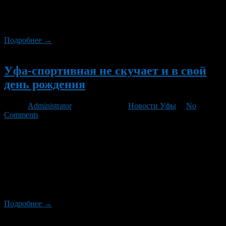
В Октябрьском районе Уфы запланировано проведение ряда
мероприятий, посвященных Дню России, Дням Салавата
Юлаева и Дню города Уфа.
Подробнее →
Новый
Уфа-спортивная не скучает и в свой
день рождения
Автор
Administrator
/ 12.06.2012 /
Новости Уфы
/
No
Comments
В День города Уфы и России в столице Башкирии будет не
скучно и любителям активного отдыха и спорта. На многих
площадках пройдут спортивные соревнования. Так, в стенах
спорткомплекса БашГАУ и СОШ №44 закончится Кубок
Президента РБ по настольному теннису. На Монументе
Дружбы поспорят за призы в городском турнире пляжные
волейболисты.
Подробнее →
Новый