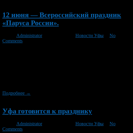
Новый
12 июня — Всероссийский праздник
«Паруса России».
Автор
Administrator
/ 06.06.2012 /
Новости Уфы
/
No
Comments
«Паруса России» — это всероссийский праздник моря, ветра
и парусов! 12 июня 2012 года на оз.Аслыкуль пройдут
соревнования виндсерферов, кайтсерферов и регата яхтенных
судов. Для зрителей и гостей будет работать несколько
площадок: Мастер класс по кайту — пилотирование учебного
змея Мастер класс по виндсерфингу — в воде на отмели —
пробные заезды Прогулка на яхте […]
Подробнее →
Новый
Уфа готовится к празднику
Автор
Administrator
/ 05.06.2012 /
Новости Уфы
/
No
Comments