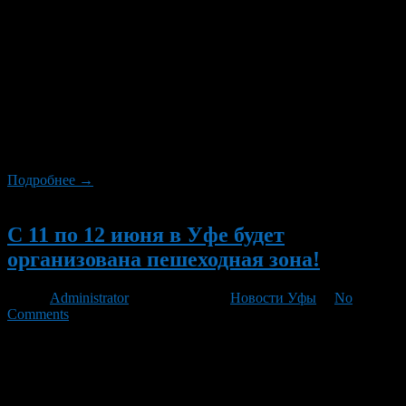
В Администрации ГО г.Уфа РБ состоялась пресс –
конференция главы Администрации городского округа г. Уфа
РБ Ирека Ялалова, который рассказал о социально-
экономическом развитии города, подготовке к проведению
праздничных мероприятий, посвященных Дню России, Дням
Салавата Юлаева, Дню города Уфы – столицы Республики
Башкортостан. Ирек Ишмухаметович отметил, что индекс
промышленного производства за 4 месяца 2012 года составил
[…]
Подробнее →
Новый
С 11 по 12 июня в Уфе будет
организована пешеходная зона!
Автор
Administrator
/ 05.06.2012 /
Новости Уфы
/
No
Comments
В г. Уфе в дни праздничных мероприятий – 11 и 12 июня 2012
года, посвященных Дню России, Дням Салавата Юлаева, Дню
города Уфы – столицы Республики Башкортостан, на улице
Ленина на отрезке от улицы З.Валиди до улицы Кирова будет