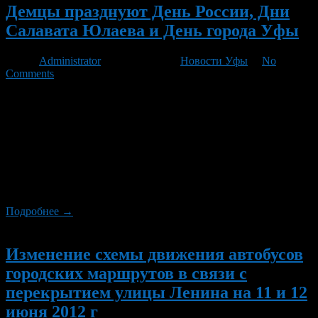
Демцы празднуют День России, Дни
Салавата Юлаева и День города Уфы
Автор
Administrator
/ 10.06.2012 /
Новости Уфы
/
No
Comments
Жители Демского района г.Уфы одними из первых в городе
приняли участие в мероприятиях, посвященных Дню России,
Дням Салавата Юлаева и Дню города Уфы – столицы
Республики Башкортостан. Самым знаменательным и
интересным событием праздника стало шествие коллективов
учреждений, организаций и предприятий Демского района по
ул. Ухтомского, радом с парком культуры и отдыха. Некоторые
из коллективов выступили […]
Подробнее →
Новый
Изменение схемы движения автобусов
городских маршрутов в связи с
перекрытием улицы Ленина на 11 и 12
июня 2012 г