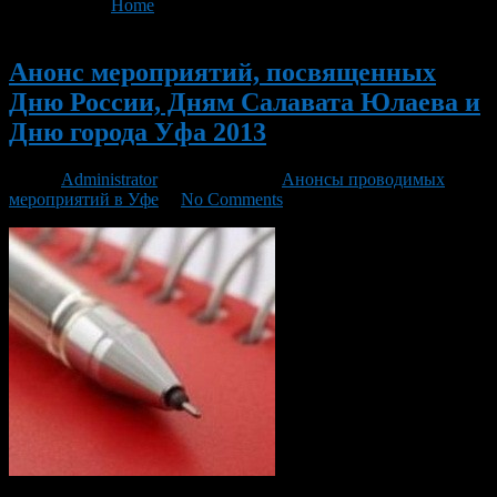
You are here:
Home
>
'День России'
- Page 2
Новый
Анонс мероприятий, посвященных
Дню России, Дням Салавата Юлаева и
Дню города Уфа 2013
Автор
Administrator
/ 29.05.2013 /
Анонсы проводимых
мероприятий в Уфе
/
No Comments