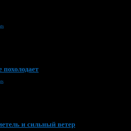
ts
озная погода. В субботу, 8 декабря 2012 года, температура за о
нду, влажность воздуха 80-85 процентов.
 похолодает
ts
 и небольшой снег. Температура воздуха ночью, по данным Гидр
метель и сильный ветер