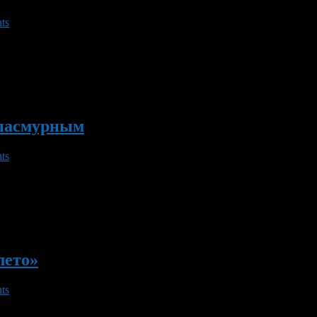
ts
плыми, как и вся предшествующая им рабочая неделя. По данны
Температура воздуха днем – до плюс 20 градусов. Ночью – от дев
т пасмурным
ts
возможны небольшие дожди. По данным Гидрометцентра России,
лето»
ts
тра Роман Вильфанд, сентябрь будет вполне комфортным на бол