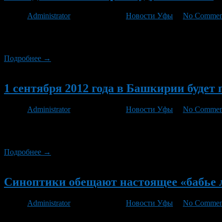
Автор
Administrator
/ 07.09.2012 /
Новости Уфы
/
No Commen
Предстоящие выходные в Башкирии обещают стать такими же те
ожидается переменная облачность, возможен небольшой дождь. 
Подробнее →
Новый
1 сентября 2012 года в Башкирии буде
Автор
Administrator
/ 31.08.2012 /
Новости Уфы
/
No Commen
Ближайшие выходные в Башкирии будут пасмурными. Местами 
тепла. Днем также будет не жарко — от 12 до 15 градусов.
Подробнее →
Новый
Синоптики обещают настоящее «бабье 
Автор
Administrator
/ 30.08.2012 /
Новости Уфы
/
No Commen
Как сообщил «Русской службе новостей» директор Гидрометцен