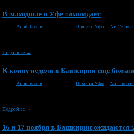
Новый
В выходные в Уфе похолодает
Автор
Administrator
/ 07.12.2012 /
Новости Уфы
/
No Commen
Как сообщает гидрометцентр на выходных в Уфе закрепиться мор
градусов, вечером -6. Скорость ветра составит 2-4 метра в секу
Подробнее →
Новый
К концу недели в Башкирии еще больше
Автор
Administrator
/ 26.11.2012 /
Новости Уфы
/
No Commen
В ближайшие четыре дня в Башкирии ожидается облачная погода
мороза. Днем ненамного теплее – около нуля.
Подробнее →
Новый
16 и 17 ноября в Башкирии ожидаются 