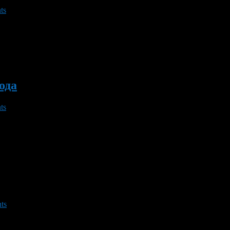
ts
а в секунду ожидаются в Башкирии 16 и 17 ноября 2012 года, с
ода
ts
я выше одного градуса тепла. По данным Гидрометцентра России
ts
Гидрометцентра России, небольшие дожди в ближайшие дни про