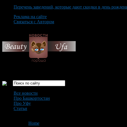
Перечень заведений, которые дают скидки в день рожден
Реклама на сайте
Связаться с Автором
Saturday August 8th, 2026
Только самые интересные новости города Уфа
Все новости
Про Башкортостан
Про Уфу
Статьи
Loading...
You are here:
Home
>
'Гидрометцентр'
- Page 2