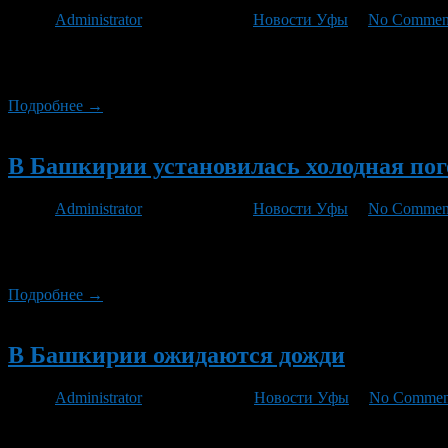
Автор
Administrator
/ 16.11.2012 /
Новости Уфы
/
No Commen
Метель, гололед, налипание мокрого снега и ветер до 21 метр
прогнозируется в Оренбургской области.
Подробнее →
Новый
В Башкирии установилась холодная пог
Автор
Administrator
/ 12.11.2012 /
Новости Уфы
/
No Commen
На этой неделе температура воздуха в Башкирии не подниметс
прояснениями. Временами пройдет небольшой снег.
Подробнее →
Новый
В Башкирии ожидаются дожди
Автор
Administrator
/ 29.10.2012 /
Новости Уфы
/
No Commen
Наступившая неделя в Башкирии будет дождливой. По данным 