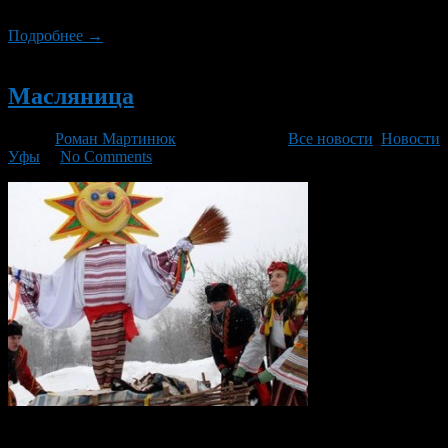
останавливает нарушителей.
Подробнее →
Новый
Масляница
Автор
Роман Мартинюк
/ 26.02.2014 /
Все новости
,
Новости
Уфы
/
No Comments
Все жители Уфы и гости нашего города, приглашаются на