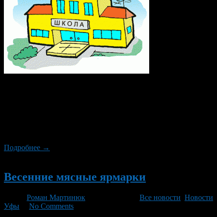
Напомним, положение о награждении выпускников школ
золотыми и серебряными медалями на федеральном уровне
отменено. С таким решением Рустэм Хамитов категорически
не согласен. В Башкирии такие медали ежегодно получали
более 2,5 тысячи выпускников. В Башкирии данная традиция
будет сохранена.
Подробнее →
Новый
Весенние мясные ярмарки
Автор
Роман Мартинюк
/ 26.02.2014 /
Все новости
,
Новости
Уфы
/
No Comments