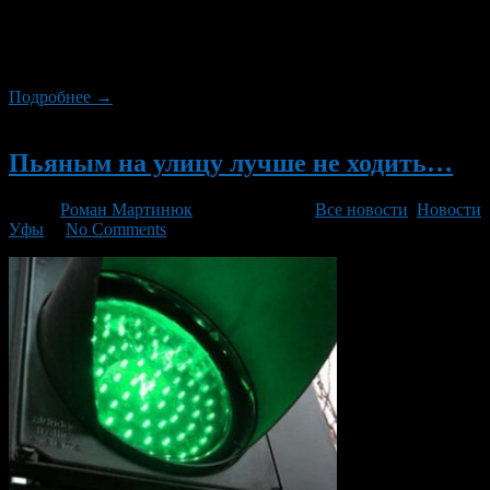
С.Т. Аксакова состоится массовый праздник
«Масленица». Кульминацией праздника традиционно станет
сжигание чучела, которое будет символизировать все плохое,
что должно остаться в прошлом.
Подробнее →
Новый
Пьяным на улицу лучше не ходить…
Автор
Роман Мартинюк
/ 27.02.2014 /
Все новости
,
Новости
Уфы
/
No Comments