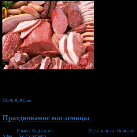
Начало весны уже не за горами. В честь прихода тепла в Уфе 1
и 2 марта снова пройдут мясные ярмарки. На этот раз
торговля развернется в пяти районах города.
Подробнее →
Новый
Празднование масленицы
Автор
Роман Мартинюк
/ 26.02.2014 /
Все новости
,
Новости
Уфы
/
No Comments