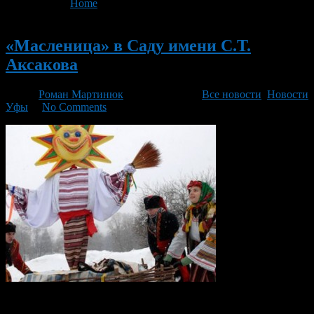
You are here:
Home
>
Все новости
- Page 2
Новый
«Масленица» в Саду имени С.Т.
Аксакова
Автор
Роман Мартинюк
/ 28.02.2014 /
Все новости
,
Новости
Уфы
/
No Comments
Сегодня,28 февраля 2014 года, в 15.00 часов в Саду имени