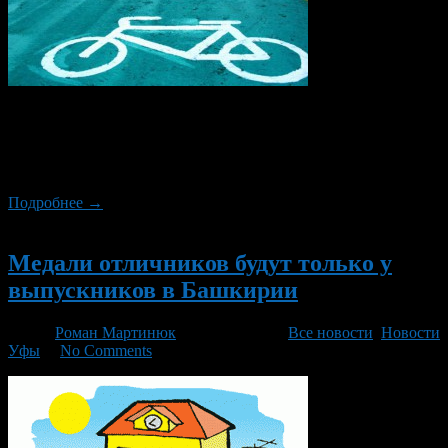
18 мая в Уфе отметит очередной «День 1000
велосипедистов». Велопарад стартует в 12.30 с площади
им.Ленина перед Горсоветом и финиширует на площадке за
Конгресс-холлом.
Подробнее →
Новый
Медали отличников будут только у
выпускников в Башкирии
Автор
Роман Мартинюк
/ 26.02.2014 /
Все новости
,
Новости
Уфы
/
No Comments