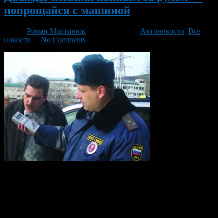
попрощайся с машиной
Автор
Роман Мартинюк
/ 26.02.2014 /
Автоновости
,
Все
новости
/
No Comments
В госдуму на рассмотрение внесен законопроект согласно
которому предлагается забирать машины у тех водителей,
которые задержаны за вождение в нетрезвом виде
повторно. По мнению автора законопроекта, депутата Сергея
Иванова, нынешнее наказание слишком мягкое и не