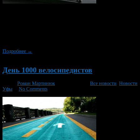
МВД России может предоставить полицейским право
проверять любого гражданина, совершившего
административное правонарушение, на «градусы».
Алкогольное опьянение — является отягчающим
обстоятельством при избрании меры пресечения
обвиняемому.
Подробнее →
Новый
День 1000 велосипедистов
Автор
Роман Мартинюк
/ 27.02.2014 /
Все новости
,
Новости
Уфы
/
No Comments