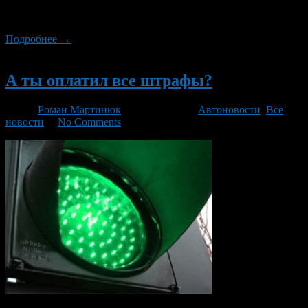
празднование Масленицы. Празднование состоится 2 марта
2014 г. в парке им. И. Якутова, официальное начало в 12.00 ч.
Подробнее →
Новый
А ты оплатил все штрафы?
Автор
Роман Мартинюк
/ 26.02.2014 /
Автоновости
,
Все
новости
/
No Comments