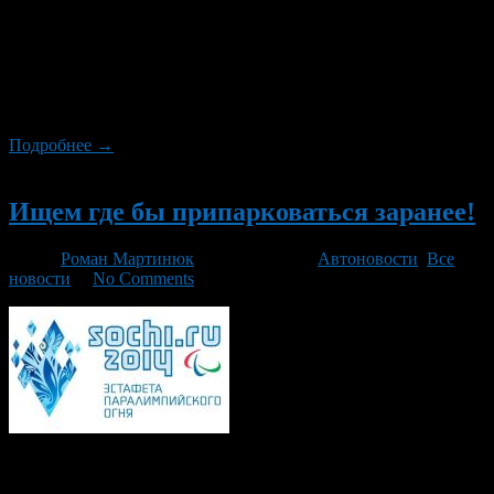
Власти решили кардинально изменить подход к
неплательщикам штрафов. Раньше приставы начинали
проявлять повышенный интерес к должникам исключительно
на основании общей суммы. Например, согласно
действующему законодательству, ограничить выезд из России
можно было тем, кто не оплатил штрафов на 10 тысяч рублей.
Подробнее →
Новый
Ищем где бы припарковаться заранее!
Автор
Роман Мартинюк
/ 25.02.2014 /
Автоновости
,
Все
новости
/
No Comments
ГИБДД Башкирии рекомендует водителям найти место
парковки на 3 марта заранее. В Уфе в этот день пройдет