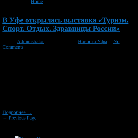
You are here:
Home
>
'Спорт'
- Page 13
Новый
В Уфе открылась выставка «Туризм.
Спорт. Отдых. Здравницы России»
Автор
Administrator
/ 05.04.2011 /
Новости Уфы
/
No
Comments
В уфимском Дворце культуры «Нефтяник» сегодня открылась
XI Межрегиональная специализированная выставка «Туризм.
Спорт. Отдых. Здравницы России». В преддверии сезона
отпусков она позволяет посетителям выбрать интересные
туристские маршруты, надежный спортивный инвентарь,
товары и услуги для отдыха и развлечений. Здесь также
представлены санаторно-курортные путёвки и многое другое.
Выставку организует Выставочный центр «БашЭКСПО» при
поддержке Государственного комитета Республики […]
Подробнее →
← Previous Page