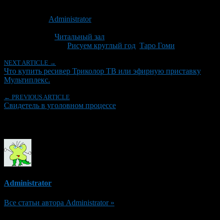
Опубликовано: 10 лет назад на 19.03.2016
Автор:
Administrator
Последнее изминение 19 марта, 2016 @ 4:09 пп
Рубрики
Читальный зал
Tagged With:
Рисуем круглый год
,
Таро Гоми
NEXT ARTICLE →
Что купить ресивер Триколор ТВ или эфирную приставку
Мультиплекс.
← PREVIOUS ARTICLE
Свидетель в уголовном процессе
Об авторе
Administrator
Все статьи автора Administrator »