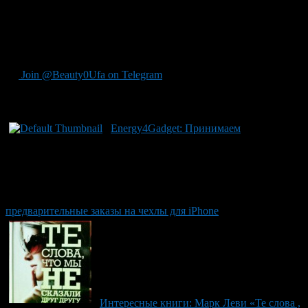
известного японского иллюстратора Т. Гоми — милые, но
неаккуратные рисунки, которые дети, не боясь испортить, с
удовольствием дорисовывают. Альбом выполнен в виде
календаря, на каждый день — свой вопрос для развития
креативности. 365 творческих заданий на воображение!
Join @Beauty0Ufa on Telegram
Рекомендуем почитать:
Energy4Gadget: Принимаем
предварительные заказы на чехлы для iPhone
Интересные книги: Марк Леви «Те слова ,