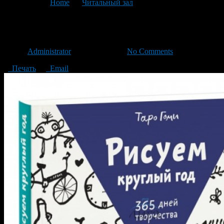
You are here:
Home
>
Читальный зал
>
Текущая статья
Книги на радость
Автор
Administrator
/ 19.03.2016 /
No Comments
Печать
Email