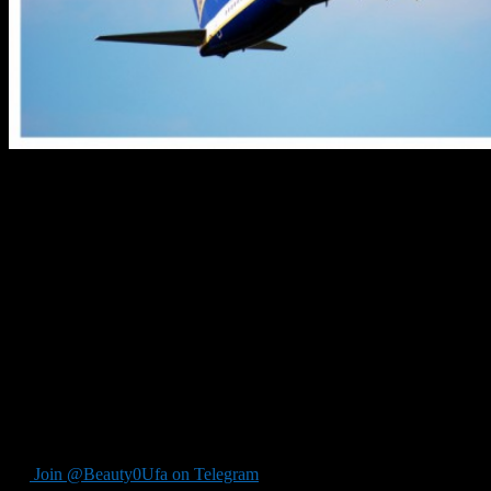
Из Уфы в Сочи, Анапу, Краснодар и Симферополь этим летом
будет летать семь авиакомпаний. Если верить пресс-службе
Госкомитета республики по транспорту и дорожному
хозяйству, продажи билетов будут открыты в ближайшие три
недели.
В Анапу из Уфы два раза в неделю планируют летать
«Оренбургские авиалинии» и «Таймыр». Один раз в неделю в
Краснодар будет летать авиакомпания «Ямал». Рейсы «Уфа —
Сочи» будут выполнять сразу три авиакомпании —
«Оренбургские авиалинии», «Трансаэро», а также «Победа».
Перелеты в Симферополь будут осуществляться три раза в
неделю — «Red Wings», и два раза в неделю Оренбургские
авиалинии» и один раз — «Икар».
Join @Beauty0Ufa on Telegram