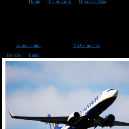
You are here:
Home
>
Все новости
>
Новости Уфы
>
Текущая статья
Из Уфы на Юр России будет
летать семь авиакомпаний
Автор
Administrator
/ 26.03.2015 /
No Comments
Печать
Email