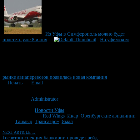
Из Уфы в Симферополь можно будет
полететь уже 8 июня
На уфимском
рынке авиаперевозок появилась новая компания
Печать
Email
Опубликовано: 11 лет назад на 26.03.2015
Автор:
Administrator
Последнее изминение 26 марта, 2015 @ 10:25 пп
Рубрики
Новости Уфы
Tagged With:
Red Wings
,
Икар
,
Оренбургские авиалинии
,
Таймыр
,
Трансаэро»
,
Ямал
NEXT ARTICLE →
Госавтоинспекция Башкирии проведет рейд