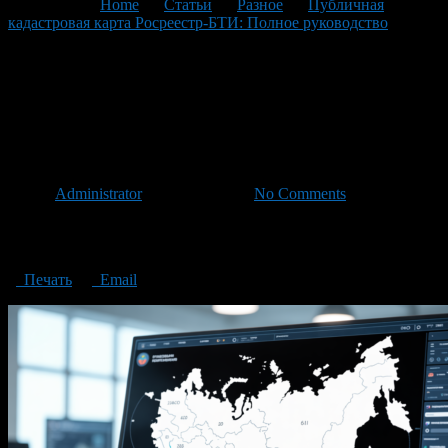
You are here:
Home
>
Статьи
>
Разное
>
Публичная
кадастровая карта Росреестр-БТИ: Полное руководство
>
A_modern_digital_map_interface_of_Russia_showing_detailed_cadas
0
A_modern_digital_map_interfac
0
Автор
Administrator
/ 02.04.2026 /
No Comments
A_modern_digital_map_interface_of_Russia_showing_detailed_cadas
0
Печать
Email