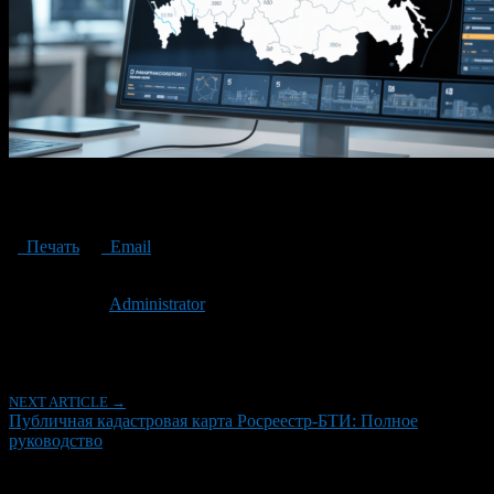
A_modern_digital_map_interface_of_Russia_showing_detailed_cadas
0
Печать
Email
Опубликовано: 4 месяца назад на 02.04.2026
Автор:
Administrator
Последнее изминение 2 апреля, 2026 @ 12:58 пп
Рубрики
NEXT ARTICLE →
Публичная кадастровая карта Росреестр-БТИ: Полное
руководство
Об авторе