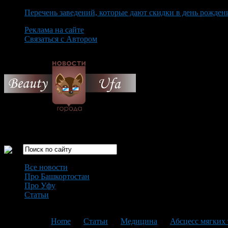
Перечень заведений, которые дают скидки в день рожден
Реклама на сайте
Связаться с Автором
Thursday August 6th, 2026
Только самые интересные новости города Уфа
Все новости
Про Башкортостан
Про Уфу
Статьи
Loading...
You are here:
Home
>
Статьи
>
Медицина
>
Абсцесс мягких 