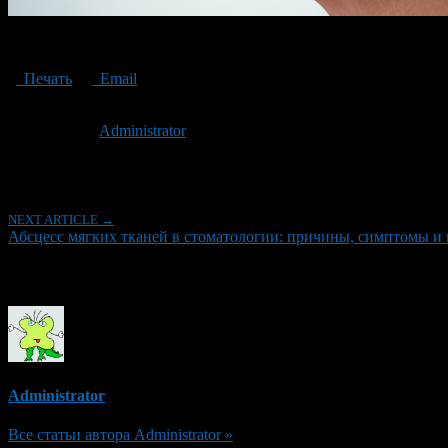
dental soft tissue abscess
Печать
Email
Опубликовано: 4 месяца назад на 30.03.2026
Автор:
Administrator
Последнее изминение 30 марта, 2026 @ 9:39 дп
Рубрики
NEXT ARTICLE →
Абсцесс мягких тканей в стоматологии: причины, симптомы и
Об авторе
Administrator
Все статьи автора Administrator »