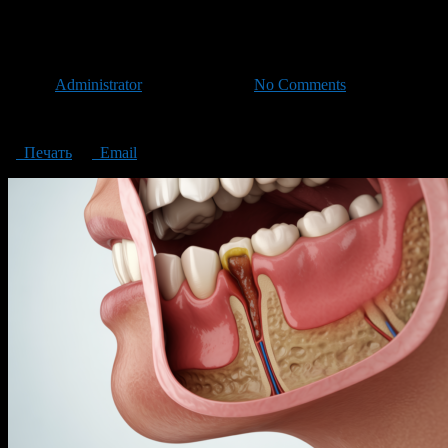
dental soft tissue abscess
Автор
Administrator
/ 30.03.2026 /
No Comments
dental soft tissue abscess
Печать
Email