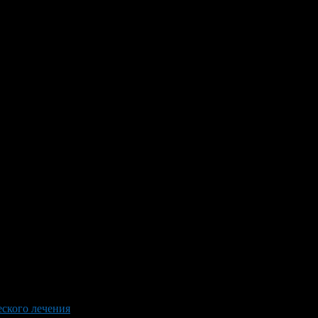
еского лечения
>
dental soft tissue abscess