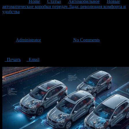
You are here:
Home
>
Статьи
>
Автомобильное
>
Новые
автоматические коробки передач Лада: революция комфорта и
удобства
>
modern_technical_illustration_showcasin
modern_technical_illustration_
Автор
Administrator
/ 26.02.2026 /
No Comments
modern_technical_illustration_showcasin
Печать
Email