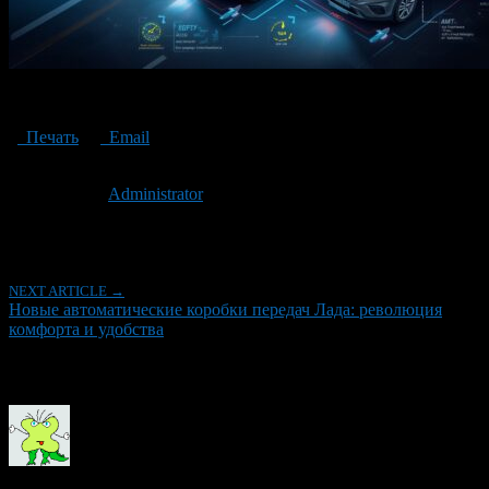
modern_technical_illustration_showcasin
Печать
Email
Опубликовано: 5 месяцев назад на 26.02.2026
Автор:
Administrator
Последнее изминение 26 февраля, 2026 @ 12:45 дп
Рубрики
NEXT ARTICLE →
Новые автоматические коробки передач Лада: революция
комфорта и удобства
Об авторе