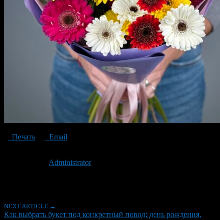
Печать
Email
Опубликовано: 8 месяцев назад на 22.12.2025
Автор:
Administrator
Последнее изминение 22 декабря, 2025 @ 9:34 дп
Рубрики
NEXT ARTICLE →
Как выбрать букет под конкретный повод: день рождения,