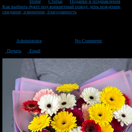
You are here:
Home
>
Статьи
>
Подарки и поздравления
>
Как выбрать букет под конкретный повод: день рождения,
свидание, извинение, благодарность
>
цветы в руках
цветы в руках
Автор
Administrator
/ 22.12.2025 /
No Comments
Печать
Email