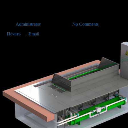
e31e169150a8ecc_560x400_notc
Автор
Administrator
/ 26.11.2025 /
No Comments
Печать
Email