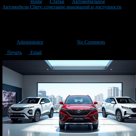
You are here:
Home
>
Статьи
>
Автомобильное
>
Автомобили Chery: сочетание инноваций и доступности
>
Chery_cars_2
Chery_cars_2
Автор
Administrator
/ 03.10.2025 /
No Comments
Печать
Email