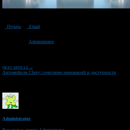
Автомобили Chery
Печать
Email
Опубликовано: 10 месяцев назад на 03.10.2025
Автор:
Administrator
Последнее изминение 3 октября, 2025 @ 2:15 пп
Рубрики
NEXT ARTICLE →
Автомобили Chery: сочетание инноваций и доступности
Об авторе
Administrator
Все статьи автора Administrator »