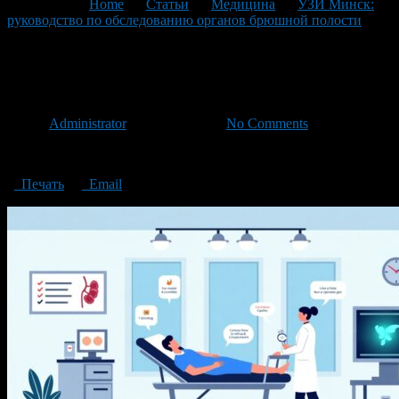
You are here:
Home
>
Статьи
>
Медицина
>
УЗИ Минск:
руководство по обследованию органов брюшной полости
>
УЗИ
УЗИ
Автор
Administrator
/ 10.09.2025 /
No Comments
УЗИ
Печать
Email