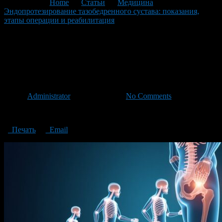
You are here:
Home
>
Статьи
>
Медицина
>
Эндопротезирование тазобедренного сустава: показания,
этапы операции и реабилитация
>
эндопротезирование
тазобедренного сустава
эндопротезирование
тазобедренного сустава
Автор
Administrator
/ 15.08.2025 /
No Comments
эндопротезирование тазобедренного сустава
Печать
Email