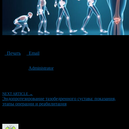
эндопротезирование тазобедренного сустава
Печать
Email
Опубликовано: 12 месяцев назад на 15.08.2025
Автор:
Administrator
Последнее изминение 15 августа, 2025 @ 9:58 дп
Рубрики
NEXT ARTICLE →
Эндопротезирование тазобедренного сустава: показания,
этапы операции и реабилитация
Об авторе