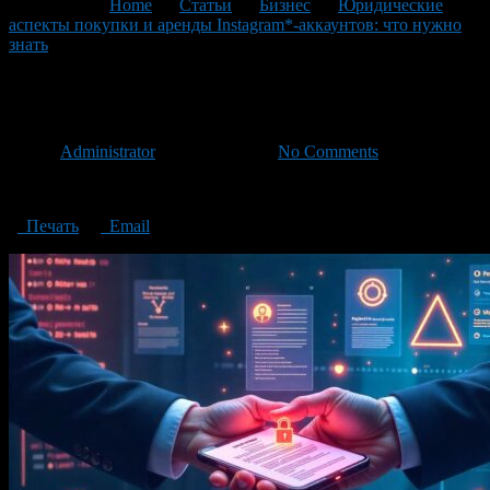
You are here:
Home
>
Статьи
>
Бизнес
>
Юридические
аспекты покупки и аренды Instagram*-аккаунтов: что нужно
знать
>
аренда Instagram-аккаунтов
аренда Instagram-аккаунтов
Автор
Administrator
/ 24.05.2025 /
No Comments
аренда Instagram-аккаунтов
Печать
Email