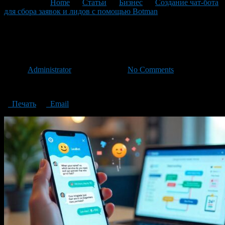
You are here:
Home
>
Статьи
>
Бизнес
>
Создание чат-бота
для сбора заявок и лидов с помощью Botman
>
Создание чат-
бота
Создание чат-бота
Автор
Administrator
/ 09.05.2025 /
No Comments
Создание чат-бота
Печать
Email