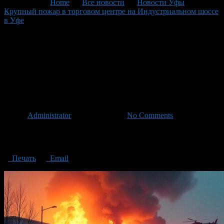
You are here:
Home
>
Все новости
>
Новости Уфы
>
Крупный пожар в торговом центре на Индустриальном шоссе
в Уфе
>
Крупный пожар в торговом центре на
Индустриальном шоссе в Уфе
Крупный пожар в торговом
центре на Индустриальном
шоссе в Уфе
Автор
Administrator
/ 07.05.2025 /
No Comments
Крупный пожар в торговом центре на Индустриальном шоссе
в Уфе
Печать
Email