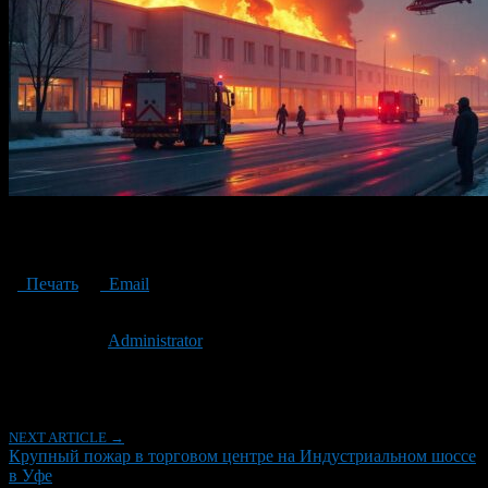
Крупный пожар в торговом центре на Индустриальном шоссе
в Уфе
Печать
Email
Опубликовано: 1 год назад на 07.05.2025
Автор:
Administrator
Последнее изминение 7 мая, 2025 @ 3:26 пп
Рубрики
NEXT ARTICLE →
Крупный пожар в торговом центре на Индустриальном шоссе
в Уфе