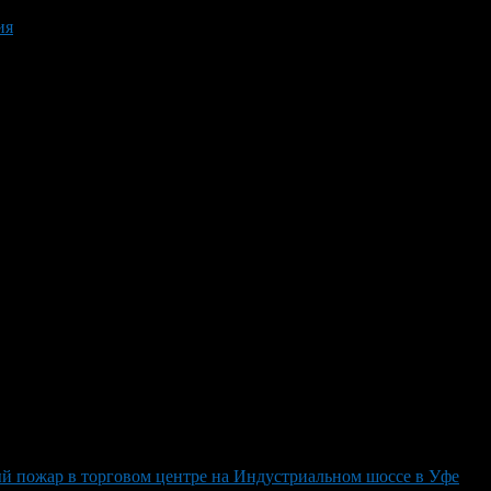
ия
й пожар в торговом центре на Индустриальном шоссе в Уфе
>