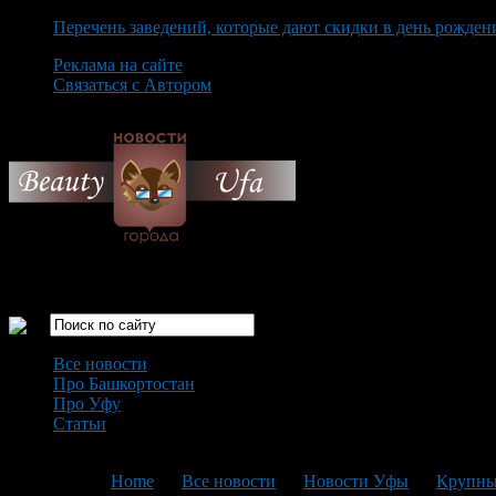
Перечень заведений, которые дают скидки в день рожден
Реклама на сайте
Связаться с Автором
Thursday August 6th, 2026
Только самые интересные новости города Уфа
Все новости
Про Башкортостан
Про Уфу
Статьи
Loading...
You are here:
Home
>
Все новости
>
Новости Уфы
>
Крупны