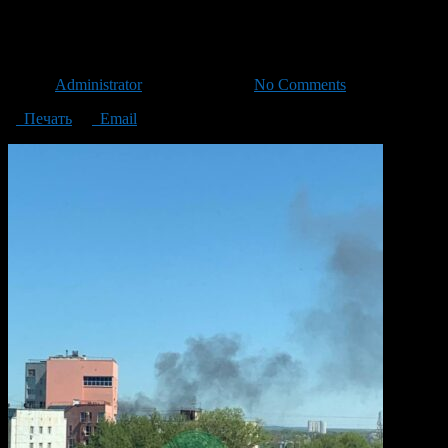
photo_2025-05-07_15-19-09
Автор
Administrator
/ 07.05.2025 /
No Comments
Печать
Email