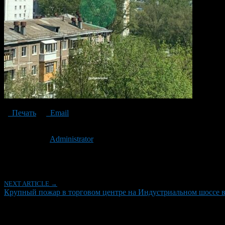
Печать
Email
Опубликовано: 1 год назад на 07.05.2025
Автор:
Administrator
Последнее изминение 7 мая, 2025 @ 3:23 пп
Рубрики
NEXT ARTICLE →
Крупный пожар в торговом центре на Индустриальном шоссе 
Об авторе