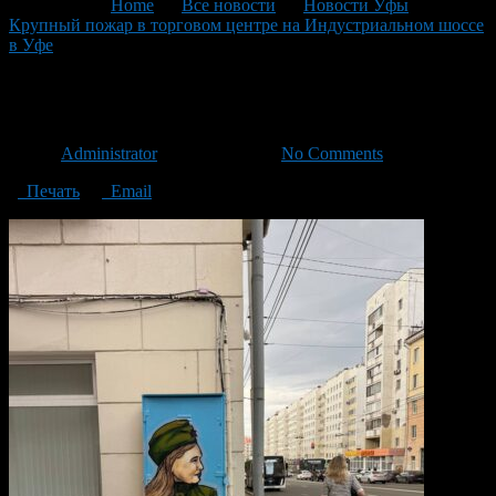
You are here:
Home
>
Все новости
>
Новости Уфы
>
Крупный пожар в торговом центре на Индустриальном шоссе
в Уфе
>
5249018002643479899
5249018002643479899
Автор
Administrator
/ 07.05.2025 /
No Comments
Печать
Email