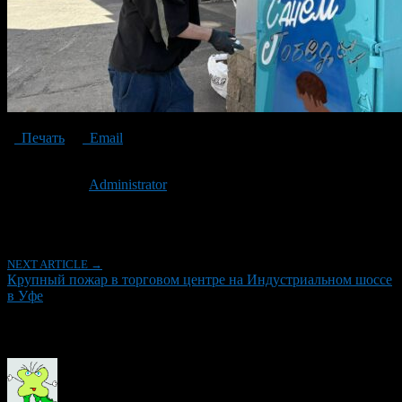
Печать
Email
Опубликовано: 1 год назад на 07.05.2025
Автор:
Administrator
Последнее изминение 7 мая, 2025 @ 3:23 пп
Рубрики
NEXT ARTICLE →
Крупный пожар в торговом центре на Индустриальном шоссе
в Уфе
Об авторе