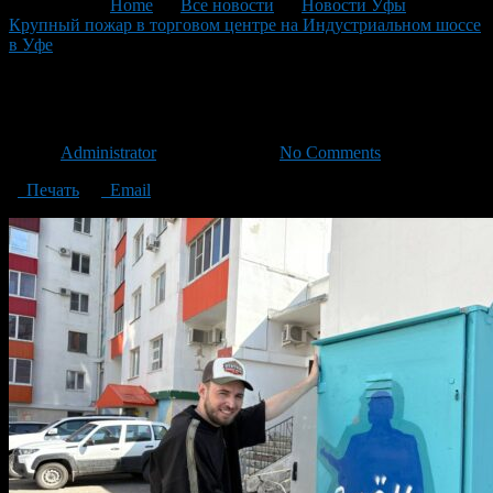
You are here:
Home
>
Все новости
>
Новости Уфы
>
Крупный пожар в торговом центре на Индустриальном шоссе
в Уфе
>
5246846711991757545
5246846711991757545
Автор
Administrator
/ 07.05.2025 /
No Comments
Печать
Email