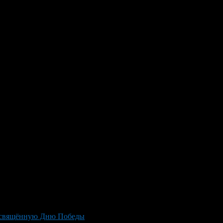
посвящённую Дню Победы
>
«Ростелеком» открыл в Уфе