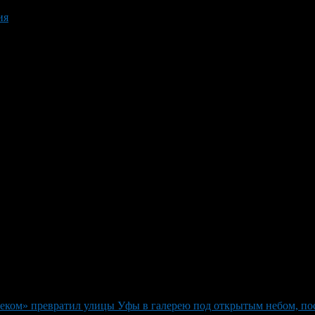
ия
леком» превратил улицы Уфы в галерею под открытым небом, 