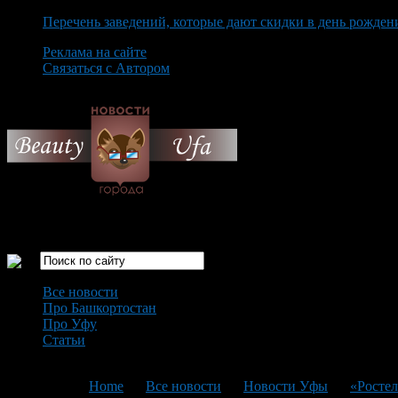
Перечень заведений, которые дают скидки в день рожден
Реклама на сайте
Связаться с Автором
Thursday August 6th, 2026
Только самые интересные новости города Уфа
Все новости
Про Башкортостан
Про Уфу
Статьи
Loading...
You are here:
Home
>
Все новости
>
Новости Уфы
>
«Росте