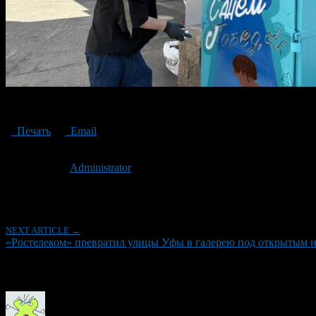
«Ростелеком» открыл в Уфе галерею под открытым небом
Печать
Email
Опубликовано: 1 год назад на 07.05.2025
Автор:
Administrator
Последнее изминение 7 мая, 2025 @ 1:32 пп
Рубрики
NEXT ARTICLE →
«Ростелеком» превратил улицы Уфы в галерею под открытым
Об авторе