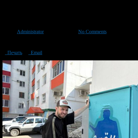
галерею под открытым небом
«Ростелеком» открыл в Уфе 
Автор
Administrator
/ 07.05.2025 /
No Comments
«Ростелеком» открыл в Уфе галерею под открытым небом
Печать
Email