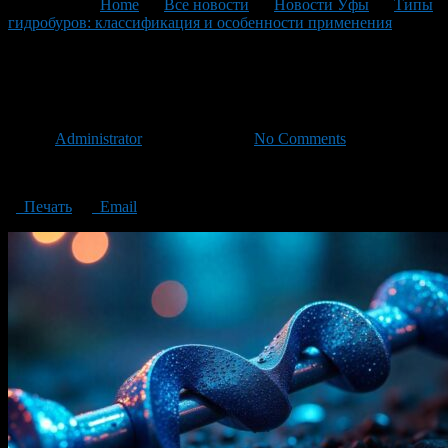
You are here:
Home
>
Все новости
>
Новости Уфы
>
Типы
гидробуров: классификация и особенности применения
>
Типы гидробуров
Типы гидробуров
Автор
Administrator
/ 21.04.2025 /
No Comments
Типы гидробуров
Печать
Email