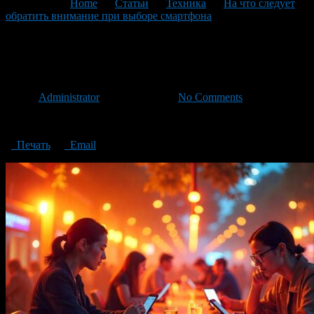
You are here:
Home
>
Статьи
>
Техника
>
На что следует
обратить внимание при выборе смартфона
>
выбор
смартфона
выбор смартфона
Автор
Administrator
/ 09.04.2025 /
No Comments
выбор смартфона
Печать
Email