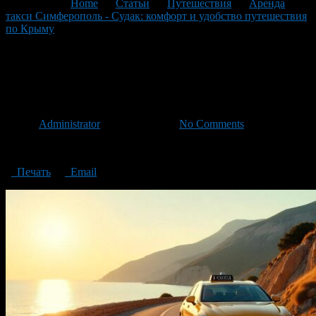
You are here:
Home
>
Статьи
>
Путешествия
>
Аренда
такси Симферополь - Судак: комфорт и удобство путешествия
по Крыму
>
Аренда такси Симферополь — Судак
Аренда такси Симферополь
— Судак
Автор
Administrator
/ 07.04.2025 /
No Comments
Аренда такси Симферополь — Судак
Печать
Email