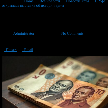
You are here:
Home
>
Все новости
>
Новости Уфы
>
В Уфе
открылась выставка об истории денег
>
выставка об истории
денег
выставка об истории денег
Автор
Administrator
/ 01.04.2025 /
No Comments
выставка об истории денег
Печать
Email