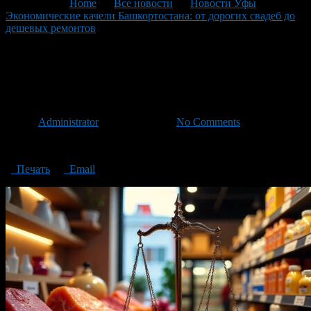
You are here:
Home
>
Все новости
>
Новости Уфы
>
Экономические качели Башкортостана: от дорогих свадеб до
дешевых ремонтов
>
Экономические качели Башкортостана
Экономические качели
Башкортостана
Автор
Administrator
/ 25.02.2025 /
No Comments
Экономические качели Башкортостана
Печать
Email