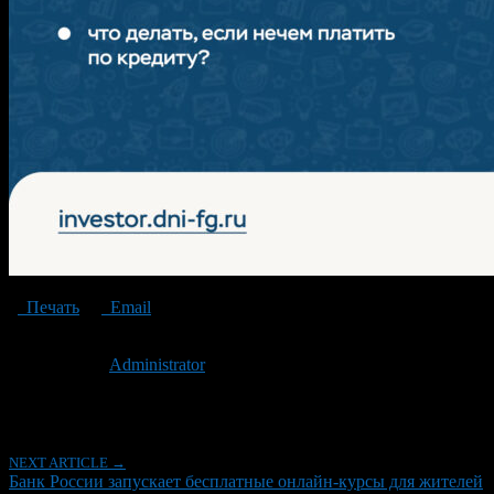
Печать
Email
Опубликовано: 2 года назад на 05.02.2025
Автор:
Administrator
Последнее изминение 5 февраля, 2025 @ 9:34 дп
Рубрики
NEXT ARTICLE →
Банк России запускает бесплатные онлайн-курсы для жителей