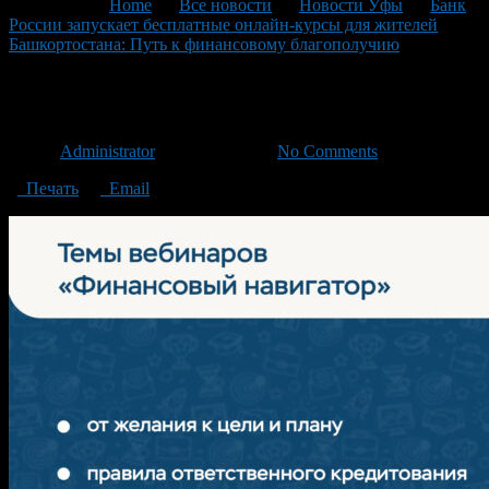
You are here:
Home
>
Все новости
>
Новости Уфы
>
Банк
России запускает бесплатные онлайн-курсы для жителей
Башкортостана: Путь к финансовому благополучию
>
6
6
Автор
Administrator
/ 05.02.2025 /
No Comments
Печать
Email