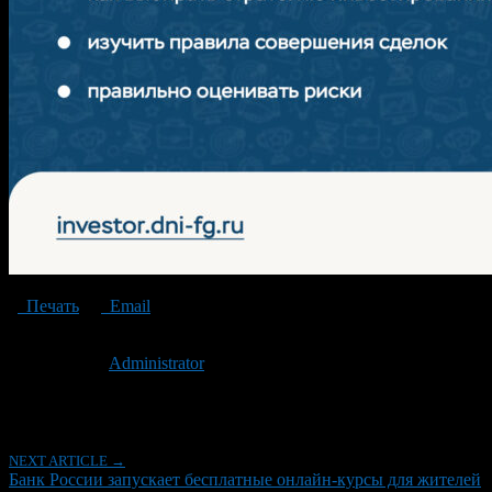
Печать
Email
Опубликовано: 1 год назад на 05.02.2025
Автор:
Administrator
Последнее изминение 5 февраля, 2025 @ 9:34 дп
Рубрики
NEXT ARTICLE →
Банк России запускает бесплатные онлайн-курсы для жителей