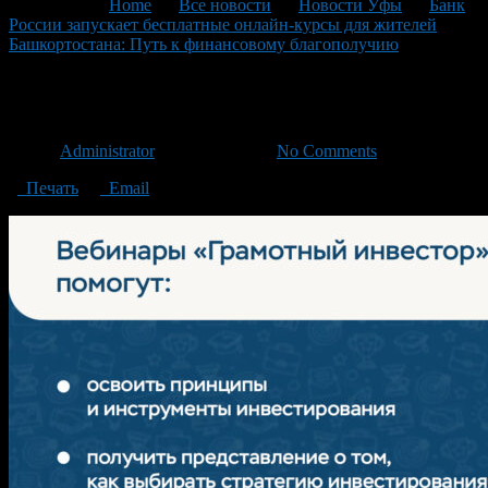
You are here:
Home
>
Все новости
>
Новости Уфы
>
Банк
России запускает бесплатные онлайн-курсы для жителей
Башкортостана: Путь к финансовому благополучию
>
2
2
Автор
Administrator
/ 05.02.2025 /
No Comments
Печать
Email