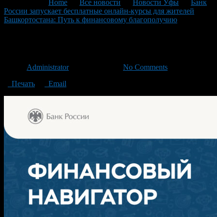
You are here:
Home
>
Все новости
>
Новости Уфы
>
Банк
России запускает бесплатные онлайн-курсы для жителей
Башкортостана: Путь к финансовому благополучию
>
1
1
Автор
Administrator
/ 05.02.2025 /
No Comments
Печать
Email