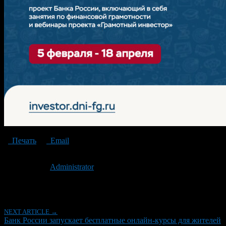
Печать
Email
Опубликовано: 2 года назад на 05.02.2025
Автор:
Administrator
Последнее изминение 5 февраля, 2025 @ 9:34 дп
Рубрики
NEXT ARTICLE →
Банк России запускает бесплатные онлайн-курсы для жителей