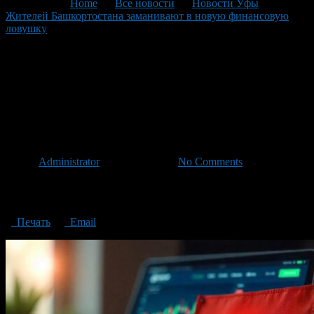
You are here:
Home
>
Все новости
>
Новости Уфы
>
Жителей Башкортостана заманивают в новую финансовую
ловушку
>
Жителей Башкортостана заманивают в новую
финансовую ловушку
Жителей Башкортостана
заманивают в новую
финансовую ловушку
Автор
Administrator
/ 25.12.2024 /
No Comments
Жителей Башкортостана заманивают в новую финансовую
ловушку
Печать
Email