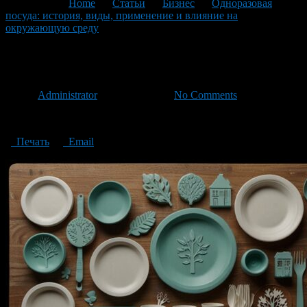
You are here:
Home
>
Статьи
>
Бизнес
>
Одноразовая
посуда: история, виды, применение и влияние на
окружающую среду
>
Various Disposable Tableware
Various Disposable Tableware
Автор
Administrator
/ 17.12.2024 /
No Comments
Various Disposable Tableware
Печать
Email