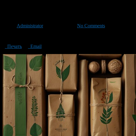
Craft Bags
Автор
Administrator
/ 17.12.2024 /
No Comments
Craft Bags
Печать
Email