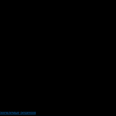
 приемлемые решения
>
Craft Bags