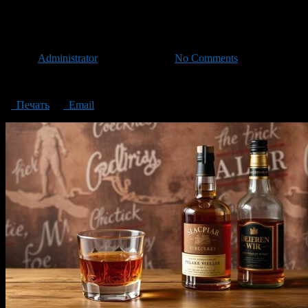
Whiskey a strong alcoholic drink
Автор
Administrator
/ 12.12.2024 /
No Comments
Whiskey: a strong alcoholic drink with a rich history
Печать
Email