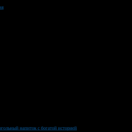
ия
огольный напиток с богатой историей
>
Whiskey a strong alcoholi