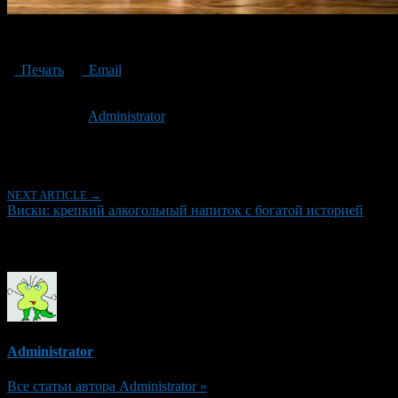
Whiskey: a strong alcoholic drink with a rich history
Печать
Email
Опубликовано: 2 года назад на 12.12.2024
Автор:
Administrator
Последнее изминение 12 декабря, 2024 @ 4:30 пп
Рубрики
NEXT ARTICLE →
Виски: крепкий алкогольный напиток с богатой историей
Об авторе
Administrator
Все статьи автора Administrator »