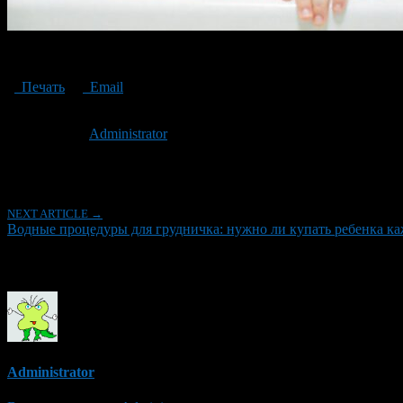
Water treatments for infants: do I need to bathe my child every day an
Печать
Email
Опубликовано: 2 года назад на 10.12.2024
Автор:
Administrator
Последнее изминение 10 декабря, 2024 @ 12:51 пп
Рубрики
NEXT ARTICLE →
Водные процедуры для грудничка: нужно ли купать ребенка ка
Об авторе
Administrator