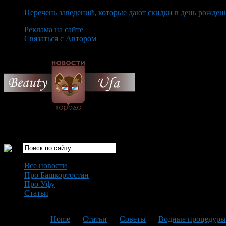
Перечень заведений, которые дают скидки в день рожден
Реклама на сайте
Связаться с Автором
Saturday August 8th, 2026
Только самые интересные новости города Уфа
Все новости
Про Башкортостан
Про Уфу
Статьи
Loading...
You are here:
Home
>
Статьи
>
Советы
>
Водные процедуры 