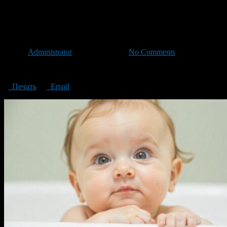
bathe my child every day and how to do it correctly
Water treatments for infants do 
Автор
Administrator
/ 10.12.2024 /
No Comments
Water treatments for infants: do I need to bathe my child every day an
Печать
Email