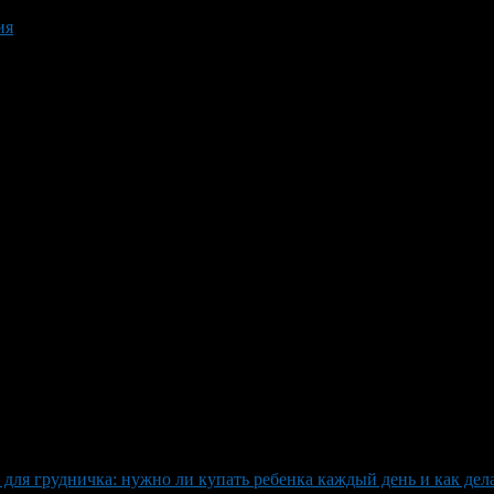
ия
для грудничка: нужно ли купать ребенка каждый день и как дел