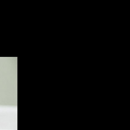
I need to bathe my child every da
d how to do it correctly?