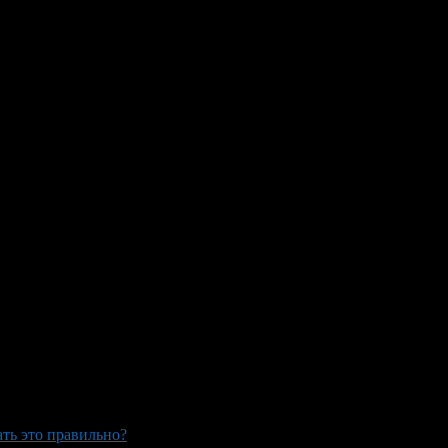
ать это правильно?
>
Water treatments for infants do I need to