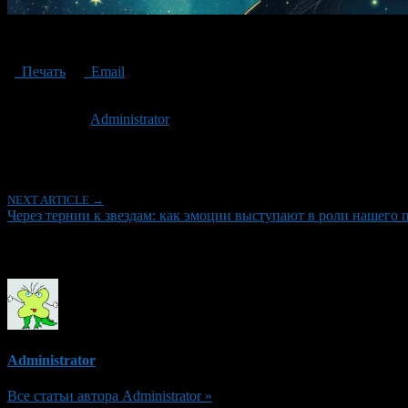
Through thorns to the stars: How do emotions act as our guide?
Печать
Email
Опубликовано: 2 года назад на 03.12.2024
Автор:
Administrator
Последнее изминение 3 декабря, 2024 @ 5:46 пп
Рубрики
NEXT ARTICLE →
Через тернии к звездам: как эмоции выступают в роли нашего 
Об авторе
Administrator
Все статьи автора Administrator »