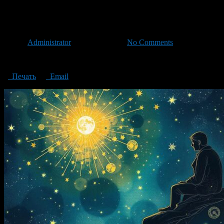
Through thorns to the stars How
Автор
Administrator
/ 03.12.2024 /
No Comments
Through thorns to the stars: How do emotions act as our guide?
Печать
Email