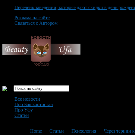
Перечень заведений, которые дают скидки в день рожден
Реклама на сайте
Связаться с Автором
Saturday August 8th, 2026
Только самые интересные новости города Уфа
Все новости
Про Башкортостан
Про Уфу
Статьи
Loading...
You are here:
Home
>
Статьи
>
Психология
>
Через тернии к