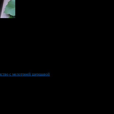
 Getting to know melotria rough
омство с мелотрией шершавой