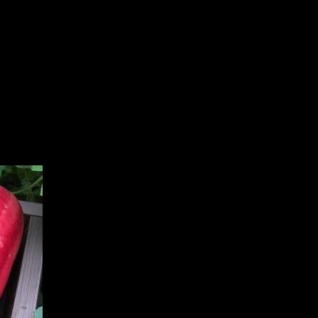
on cucumber or cucumber waterme
 Getting to know melotria rough