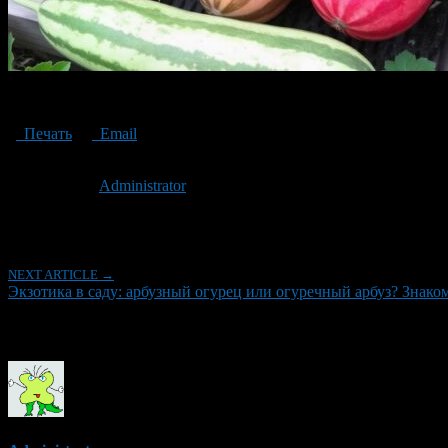
Exotic in the garden: watermelon cucumber or cucumber watermelon?
Печать
Email
Опубликовано: 2 года назад на 29.11.2024
Автор:
Administrator
Последнее изминение 29 ноября, 2024 @ 9:37 дп
Рубрики
NEXT ARTICLE →
Экзотика в саду: арбузный огурец или огуречный арбуз? Знак
Об авторе