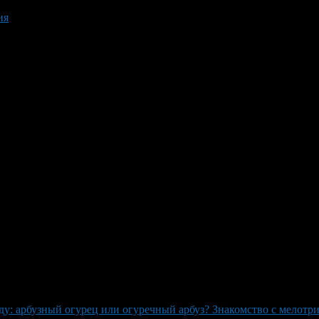
ия
аду: арбузный огурец или огуречный арбуз? Знакомство с мелот