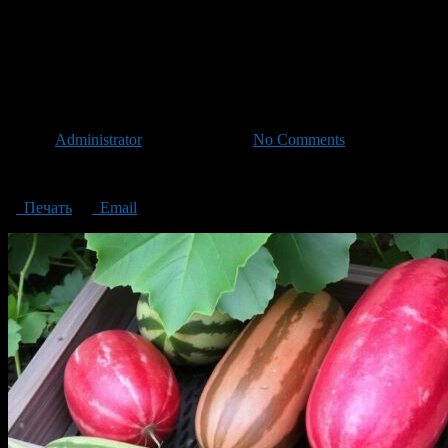
cucumber watermelon Getting to know melotria rough
Exotic in the garden watermel
rough
Автор
Administrator
/ 29.11.2024 /
No Comments
Exotic in the garden: watermelon cucumber or cucumber watermelon?
Печать
Email