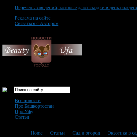
Перечень заведений, которые дают скидки в день рожден
Реклама на сайте
Связаться с Автором
Friday August 7th, 2026
Только самые интересные новости города Уфа
Все новости
Про Башкортостан
Про Уфу
Статьи
Loading...
You are here:
Home
>
Статьи
>
Сад и огород
>
Экзотика в с