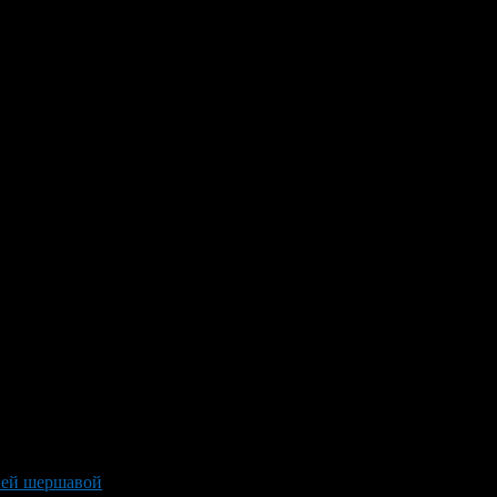
рией шершавой
>
Exotic in the garden watermelon cucumber or