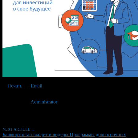
Печать
Email
Опубликовано: 2 года назад на 25.11.2024
Автор:
Administrator
Последнее изминение 25 ноября, 2024 @ 11:00 дп
Рубрики
NEXT ARTICLE →
Башкортостан входит в лидеры Программы долгосрочных