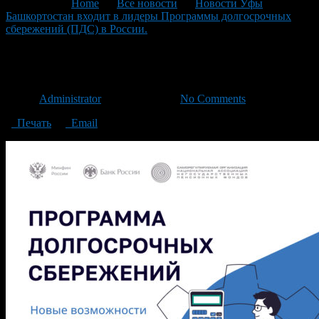
You are here:
Home
>
Все новости
>
Новости Уфы
>
Башкортостан входит в лидеры Программы долгосрочных
сбережений (ПДС) в России.
>
Post_1
Post_1
Автор
Administrator
/ 25.11.2024 /
No Comments
Печать
Email