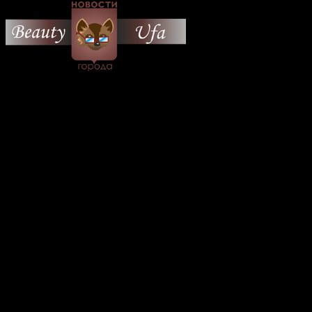
© 2026 Все об Уфе и не
только.