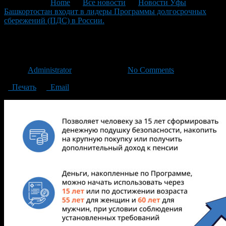
You are here:
Home
>
Все новости
>
Новости Уфы
>
Башкортостан входит в лидеры Программы долгосрочных
сбережений (ПДС) в России.
>
Post_3
Post_3
Автор
Administrator
/ 25.11.2024 /
No Comments
Печать
Email