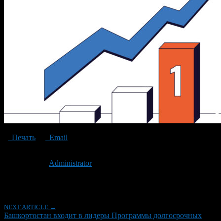
Печать
Email
Опубликовано: 2 года назад на 25.11.2024
Автор:
Administrator
Последнее изминение 25 ноября, 2024 @ 11:00 дп
Рубрики
NEXT ARTICLE →
Башкортостан входит в лидеры Программы долгосрочных